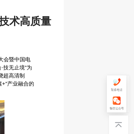
媒技术高质量
展大会暨中国电
·技无止境”为
绕超高清制
+”产业融合的