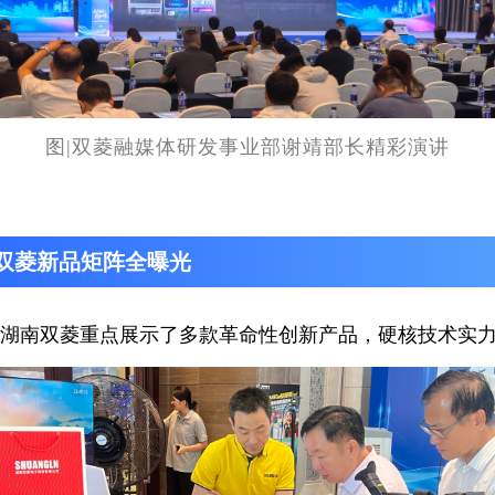
图|双菱融媒体研发事业部谢靖部长精彩演讲
双菱新品矩阵全曝光
，湖南双菱重点展示了多款革命性创新产品，硬核技术实