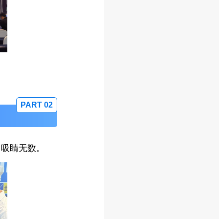
PART 0
2
力吸睛无数。