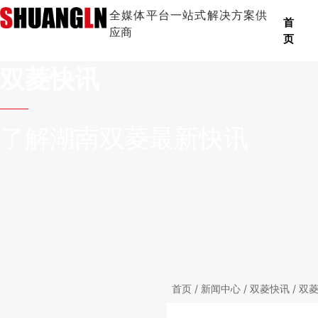
全媒体平台一站式解决方案供
首
应商
页
双菱快讯
了解湖南双菱最新快讯
首页
/
新闻中心
/
双菱快讯
/ 双