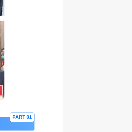
PART 0
1