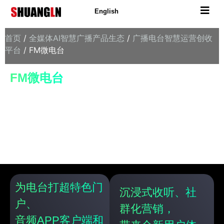
English
首页
/
全媒体AI智慧广播产品生态
/
广播电台智慧运营创收
平台
/ FM微电台
FM微电台
突破电台地域与终端限制，边听边聊嗨翻全
场。
FM微电台，用声音传递情感，让生活更美
好！
为电台打超特色门
沉浸式收听、社
户、
群化营销，
音频APP客户端和