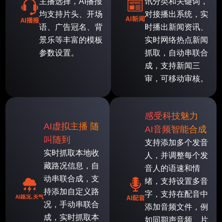
主播选择，AI播报
讯分类和关键词，
均支持片头、开场
对接播出系统，实
语、广告冠名、背
时播出新闻资讯、
景乐等丰富的模板
实时网络热点新闻
参数设置。
抓取，自动串联合
成，支持新闻三
审，可移动审核。
感受科技魅力
AI虚拟主播 随
AI音频智能合成
叫随到
支持添加多个发音
实时抓取本地收
人，并调整每个发
藏路况信息，自
音人的语速和情
动串联合成，支
绪，支持设置多音
持添加自定义路
字，支持在配音中
况，手动串联合
添加音频文件，例
成，实时抓取本
如同期声音频、片