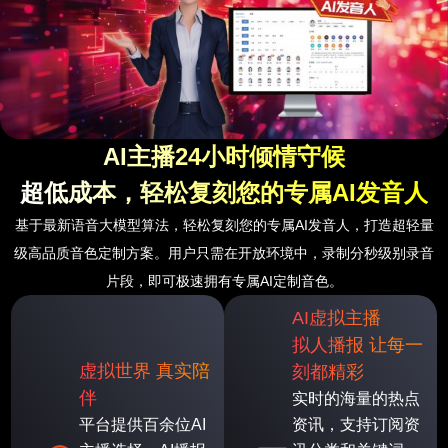
AI主播24小时倾情守候
超低成本，轻松复刻您的专属AI发音人
基于最新语音大模型算法，轻松复刻您的专属AI发音人，打造超轻量
级高品质音色定制方案。用户只需在开放环境中，录制分秒级别录音
片段，即可极速拥有专属AI定制音色。
AI虚拟主播
拟人播报 让每一
虚拟世界 真实陪
刻都精彩
伴
实时的海量的热点
平台提供百余位AI
资讯，支持订阅资