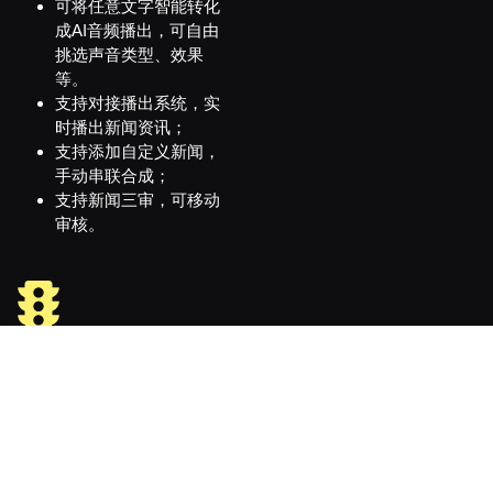
可将任意文字智能转化
成AI音频播出，可自由
挑选声音类型、效果
等。
支持对接播出系统，实
时播出新闻资讯；
支持添加自定义新闻，
手动串联合成；
支持新闻三审，可移动
审核。
AI路况播报
数据全同步
一点即播无需赘述！
系统实时抓取当前城市路况网络大数据，智能识别拥堵路段并