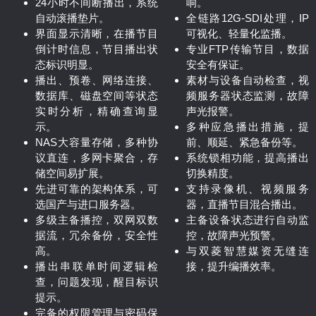
24小时不间断播出，系统
响。
自动滚播垫片。
全链路12G-SDI处理，IP
界面显示清晰，在播节目
可视化、轻量化监播。
倒计时信息，节目播出状
专业FTP传输节目，数据
态标识明显。
安全有保证。
播出、预卷、网络连接、
素材与设备自动检查，视
数据库、磁盘空间等状态
频服务器状态监测，故障
实时分析，精确查询显
声光报警。
示。
多种应急播出措施，提
NAS大容量存储，多种协
前、顺延、紧急备份等。
议直连，多网卡聚合，存
系统锁相功能，提高播出
储空间易扩展。
切换精度。
先进可靠的架构体系，可
支持录像机、视频服务
选国产与进口服务器。
器，直播节目混合播出。
多级主备播控，双网双数
主备设备状态进行自动监
据流，冗余备份，安全性
控，故障声光预警。
高。
与双菱智慧媒资无缝连
播出串联单时间逻辑检
接，提升编播效率。
查，问题发现，醒目标识
提示。
完备的权限管理与密码保