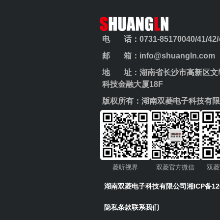
电 话：0731-85170040/41/42/43
邮 箱：info@shuangln.com
地 址：湖南省长沙市高新区文轩
科技金融大厦18F
版权所有：湖南双菱电子科技有限
菱听视界
双菱官方微信
双菱
湖南双菱电子科技有限公司
湘ICP备12
隐私条款
联系我们