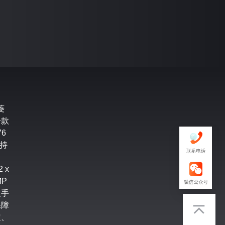
菱
一款
6
支持
 x
MP
义手
保障
定、