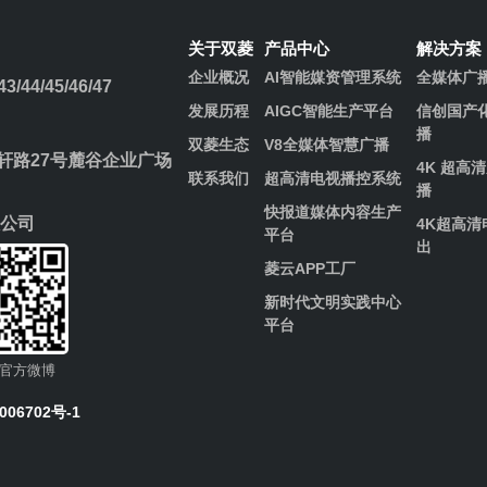
关于双菱
产品中心
解决方案
企业概况
AI智能媒资管理系统
全媒体广
/44/45/46/47
发展历程​
AIGC智能生产平台
信创国产
播
双菱生态
V8全媒体智慧广播
路27号麓谷企业广场
4K 超高
联系我们
超高清电视播控系统
播
快报道媒体内容生产
公司
4K超高清
平台
出
菱云APP工厂
新时代文明实践中心
平台
官方微博
006702号-1