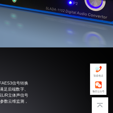
路数字AES3信号转换
以满足后端数字、
L/R立体声信号
程参数云维监测，