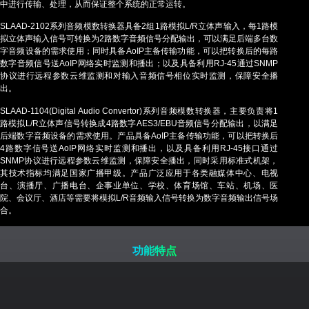
中进行传输、处理，从而保证整个系统的正常运转。
SLAAD-2102系列音频模数转换器具备2组1路模拟L/R立体声输入，每1路模
拟立体声输入信号可转换为2路数字音频信号分配输出，可以满足后端多台数
字音频设备的需求使用；同时具备AoIP主备传输功能，可以把转换后的每路
数字音频信号送AoIP网络实时监测和播出；以及具备利用RJ-45通过SNMP
协议进行远程参数云维监测和对输入音频信号相位实时监测，保障安全播
出。
SLAAD-1104(Digital Audio Convertor)系列音频模数转换器，主要负责将1
路模拟L/R立体声信号转换成4路数字AES3/EBU音频信号分配输出，以满足
后端数字音频设备的需求使用。产品具备AoIP主备传输功能，可以把转换后
4路数字信号送AoIP网络实时监测和播出，以及具备利用RJ-45接口通过
SNMP协议进行远程参数云维监测，保障安全播出，同时采用标准式机架，
其技术指标均满足国家广播甲级。产品广泛应用于各类融媒体中心、电视
台、演播厅、广播电台、企事业单位、学校、体育场馆、车站、机场、医
院、会议厅、酒店等需要将模拟L/R音频输入信号转换为数字音频输出信号场
合。
功能特点