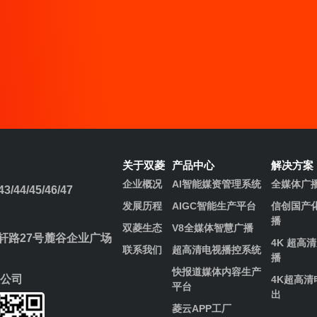
关于双菱
产品中心
解决方案
企业概况
AI智能媒资管理系统
全媒体广
/44/45/46/47
发展历程​
AIGC智能生产平台
信创国产
播
双菱生态
V8全媒体智慧广播
路27号麓谷企业广场
4K 超高
联系我们
超高清电视播控系统
播
快报道媒体内容生产
公司
4K超高清
平台
出
菱云APP工厂