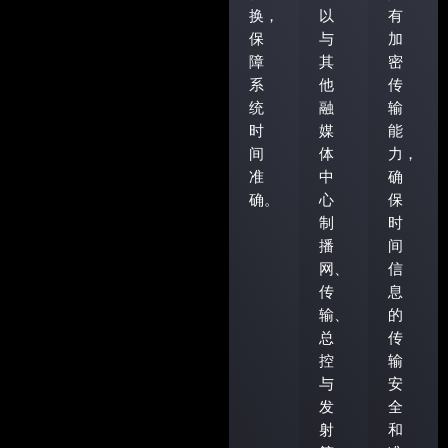
换，
以
有
保
与
加
障
其
密
系
他
传
统
融
输
时
媒
能
间
体
力，
准
中
确
确。
心
保
制
时
播
间
网、
信
传
息
输、
的
总
传
控
输
与
安
发
全
射
和