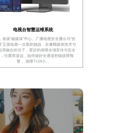
电视台智慧运维系统
，各级“融媒体”中心、广播电视安全播出与“技
维”正面临着一次新的挑战，在兼顾媒体技术与
运营融合的当下，更好的保障全域宣传与安全
出，任重而道远，如何做好全通道秒级故障预
警， 保障7×24小...