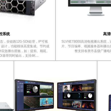
控系统
高清
全链路12G-SDI处理，IP可视
SLVNET8000高清电视播出系
One 设计，功能模块高度集成、节约成
片、节目编单、视频服务器和播出
种应急播出措施，如：提前、顺延、
整支持各类市县级广播电视
I基带同时输出，支持4K...