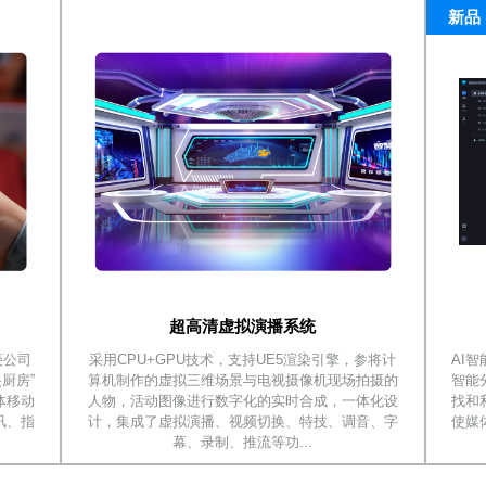
新品
超高清虚拟演播系统
菱公司
采用CPU+GPU技术，支持UE5渲染引擎，参将计
AI
厨房”
算机制作的虚拟三维场景与电视摄像机现场拍摄的
智能
体移动
人物，活动图像进行数字化的实时合成，一体化设
找和
讯、指
计，集成了虚拟演播、视频切换、特技、调音、字
使媒
幕、录制、推流等功...