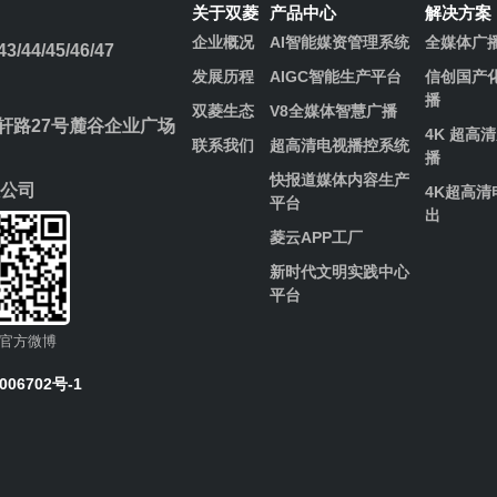
关于双菱
产品中心
解决方案
企业概况
AI智能媒资管理系统
全媒体广
/44/45/46/47
发展历程​
AIGC智能生产平台
信创国产
播
双菱生态
V8全媒体智慧广播
路27号麓谷企业广场
4K 超高
联系我们
超高清电视播控系统
播
快报道媒体内容生产
公司
4K超高清
平台
出
菱云APP工厂
新时代文明实践中心
平台
官方微博
006702号-1