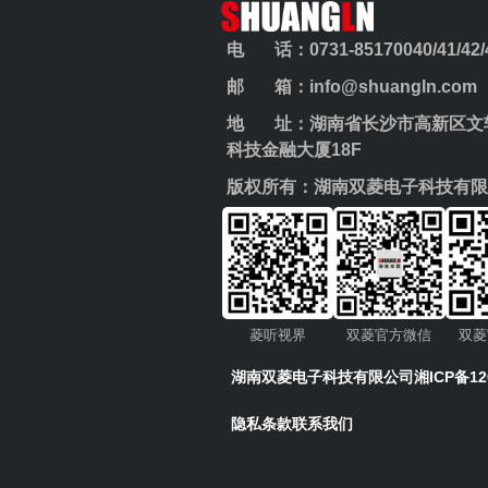
电 话：0731-85170040/41/42/43
邮 箱：info@shuangln.com
地 址：湖南省长沙市高新区文轩
科技金融大厦18F
版权所有：湖南双菱电子科技有限
菱听视界
双菱官方微信
双菱
湖南双菱电子科技有限公司
湘ICP备12
隐私条款
联系我们