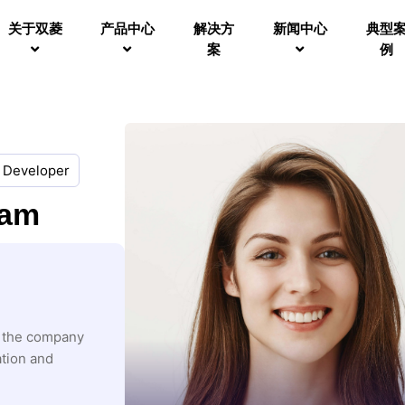
关于双菱
产品中心
解决方
新闻中心
典型
案
例
Developer
eam
Lily Garcia
Co-Founder
s the company
Lily, dynamic entrepreneur, shapes 
ation and
through astute business strategies a
market positioning.