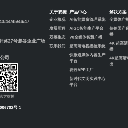
关于双菱
产品中心
解决方案
企业概况
AI智能媒资管理系统
全媒体广
/44/45/46/47
发展历程​
AIGC智能生产平台
信创国产
播
双菱生态
V8全媒体智慧广播
路27号麓谷企业广场
4K 超高
联系我们
超高清电视播控系统
播
快报道媒体内容生产
公司
4K超高清
平台
出
菱云APP工厂
新时代文明实践中心
平台
官方微博
006702号-1