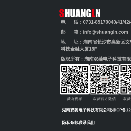
电 话：0731-85170040/41/42/43
邮 箱：info@shuangln.com
地 址：湖南省长沙市高新区文轩
科技金融大厦18F
版权所有：湖南双菱电子科技有限
菱听视界
双菱官方微信
双菱
湖南双菱电子科技有限公司
湘ICP备12
隐私条款
联系我们