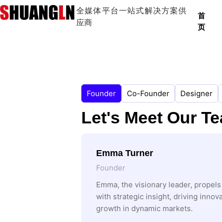
全媒体平台一站式解决方案供
首
应商
页
Founder
Co-Founder
Designer
Let's Meet Our T
Emma Turner
Founder
Emma, the visionary leader, propel
with strategic insight, driving innov
growth in dynamic markets.