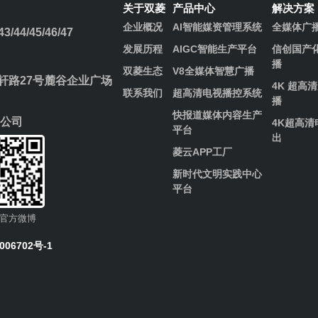
关于双菱
产品中心
解决方案
企业概况
AI智能媒资管理系统
全媒体广
/44/45/46/47
发展历程​
AIGC智能生产平台
信创国产
播
双菱生态
V8全媒体智慧广播
路27号麓谷企业广场
4K 超高
联系我们
超高清电视播控系统
播
快报道媒体内容生产
公司
4K超高清
平台
出
菱云APP工厂
新时代文明实践中心
平台
官方微博
006702号-1