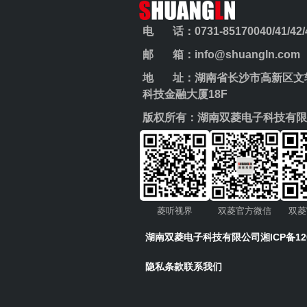
电 话：0731-85170040/41/42/43
邮 箱：info@shuangln.com
地 址：湖南省长沙市高新区文轩
科技金融大厦18F
版权所有：湖南双菱电子科技有限
菱听视界
双菱官方微信
双菱
湖南双菱电子科技有限公司
湘ICP备12
隐私条款
联系我们