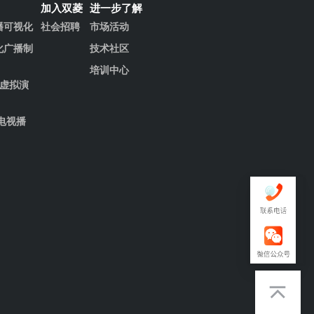
加入双菱
进一步了解
播可视化
社会招聘
市场活动
化广播制
技术社区
培训中心
清虚拟演
电视播