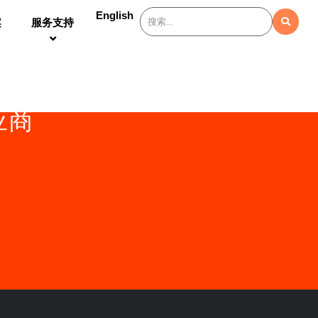
English
案
服务支持
应商