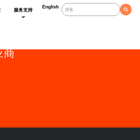
English
案
服务支持
应商