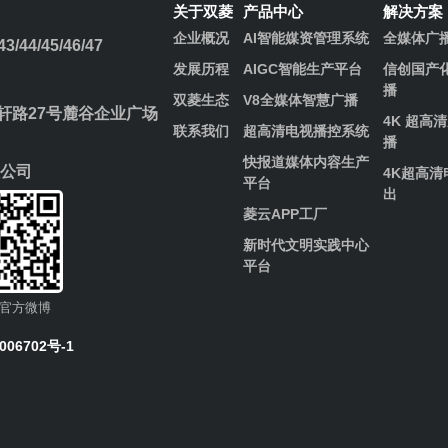
关于双菱
产品中心
解决方案
企业概况
AI智能媒资管理系统
全媒体广
/44/45/46/47
发展历程​
AIGC智能生产平台
信创国产
播
双菱生态
V8全媒体智慧广播
路27号麓谷企业广场
4K 超高
联系我们
超高清电视播控系统
播
快报道媒体内容生产
公司
4K超高清
平台
出
菱云APP工厂
新时代文明实践中心
平台
官方微博
006702号-1