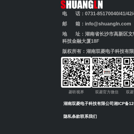
电 话：0731-85170040/41/42/43
邮 箱：info@shuangln.com
地 址：湖南省长沙市高新区文轩
科技金融大厦18F
版权所有：湖南双菱电子科技有限
菱听视界
双菱官方微信
双菱
湖南双菱电子科技有限公司
湘ICP备12
隐私条款
联系我们