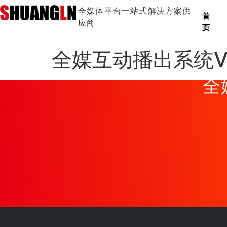
全媒体平台一站式解决方案供
首
应商
页
全媒互动播出系统V2
全