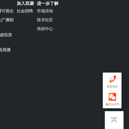
加入双菱
进一步了解
播可视化
社会招聘
市场活动
化广播制
技术社区
培训中心
清虚拟演
电视播