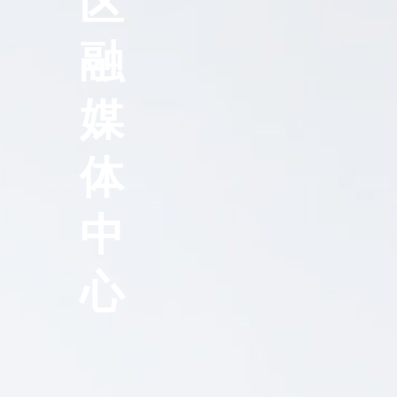
区
融
媒
体
中
心