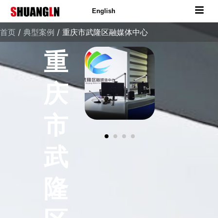
English
首页
/
典型案例
/ 重庆市武隆区融媒体中心
重
庆
市
武
隆