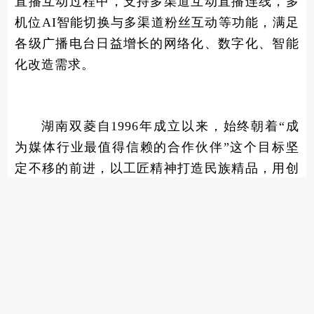
直播互动过程中，支持多渠道互动直播连线，多
机位AI智能切换与多渠道粉丝互动等功能，满足
各级广播电台日益增长的网络化、数字化、智能
化改造需求。
湖南双菱自1996年成立以来，始终朝着“成
为媒体行业最值得信赖的合作伙伴”这个目标坚
定不移的前进，以工匠精神打造民族精品，用创
新思维输出优质服务 ，依托多年来技术优势积
累，更好服务于广大媒体用户。
衷心感谢全国5000多家广播电视用户一直以
来的关心与支持！
未来，我们将一如既往，为全国广播电视台