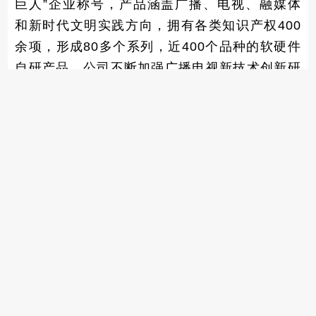
巨人”企业称号，产品涵盖广播、电视、融媒体
和新时代文明实践方向，拥有各类知识产权400
余项，形成80多个系列，近400个品种的软硬件
自研产品，公司不断加强广播电视新技术创新研
发，催生新的服务理念，形成新的运营经验，赋
能市县级融媒体中心安全播出和创新运营。
一年一度的河南省广播电视技术质量奖评审
活动圆满落下帷幕，湖南双菱期待与河南省广播
电视行业朋友们2025年再相聚！
上一篇
下一篇
双菱快讯|湖南双菱应邀参加2024台州市广播电视安全播出培训与应急演练
双菱快讯|湖南双菱参加2024世界计算大会
全媒体平台一站式解决方案供应商