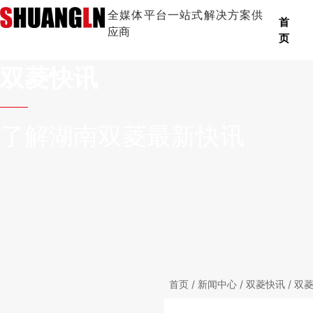
全媒体平台一站式解决方案供
首
应商
页
双菱快讯
了解湖南双菱最新快讯
首页
/
新闻中心
/
双菱快讯
/ 双