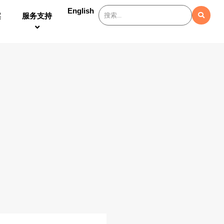
English
案
服务支持