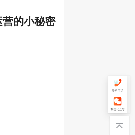
运营的小秘密