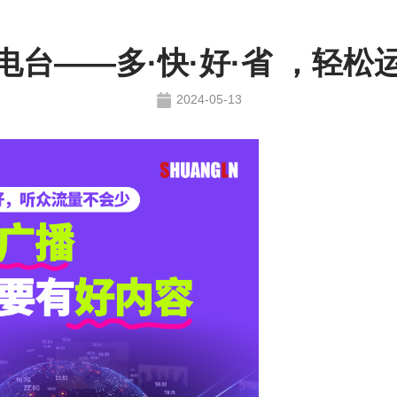
电台——多·快·好·省 ，轻松
2024-05-13