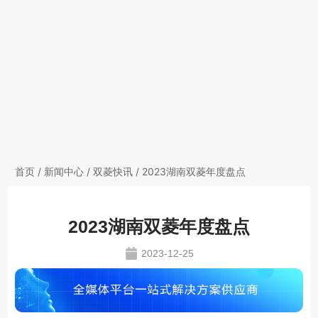
首页
/
新闻中心
/
双菱快讯
/ 2023湖南双菱年度盘点
2023湖南双菱年度盘点
2023-12-25