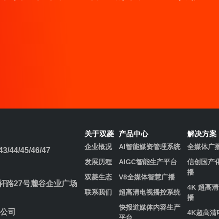
关于双菱
产品中心
解决方案
企业概况
AI智能媒资管理系统
全媒体广
/44/45/46/47
发展历程​
AIGC智能生产平台
信创国产
播
双菱生态
V8全媒体智慧广播
路27号麓谷企业广场
4K 超高
联系我们
超高清电视播控系统
播
快报道媒体内容生产
公司
4K超高清
平台