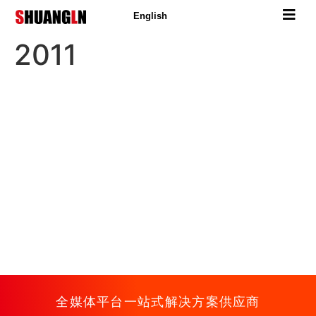
English
2011
11月
湖南双菱SLDB5000数字直播调音台和3G广播
采访报道系统、IP传输产品等发布。
6月
湖南双菱SLVNET8000高标清多通道服务器播
出系统和高清嵌入音频处理器系列产品发布。
全媒体平台一站式解决方案供应商